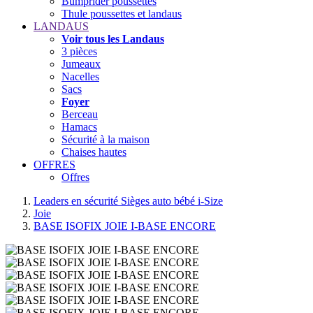
Bumprider poussettes
Thule poussettes et landaus
LANDAUS
Voir tous les Landaus
3 pièces
Jumeaux
Nacelles
Sacs
Foyer
Berceau
Hamacs
Sécurité à la maison
Chaises hautes
OFFRES
Offres
Leaders en sécurité Sièges auto bébé i-Size
Joie
BASE ISOFIX JOIE I-BASE ENCORE