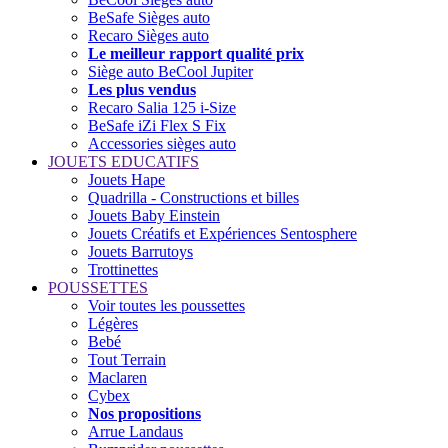
BeSafe Sièges auto
Recaro Sièges auto
Le meilleur rapport qualité prix
Siège auto BeCool Jupiter
Les plus vendus
Recaro Salia 125 i-Size
BeSafe iZi Flex S Fix
Accessories sièges auto
JOUETS EDUCATIFS
Jouets Hape
Quadrilla - Constructions et billes
Jouets Baby Einstein
Jouets Créatifs et Expériences Sentosphere
Jouets Barrutoys
Trottinettes
POUSSETTES
Voir toutes les poussettes
Légères
Bebé
Tout Terrain
Maclaren
Cybex
Nos propositions
Arrue Landaus