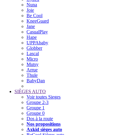
Nuna
Joie
Be Cool
KneeGuard
Jane
CasualPlay
Hape
UPPAbaby
Globber
Lascal
Micro
Mutsy
Arrue
Thule
BabyDan
SIÈGES AUTO
Voir toutes Sieges
Groupe 2-3
Groupe 1
Groupe 0
Dos à la route
Nos propositions
Axkid sièges auto
BeCool Sièges auto