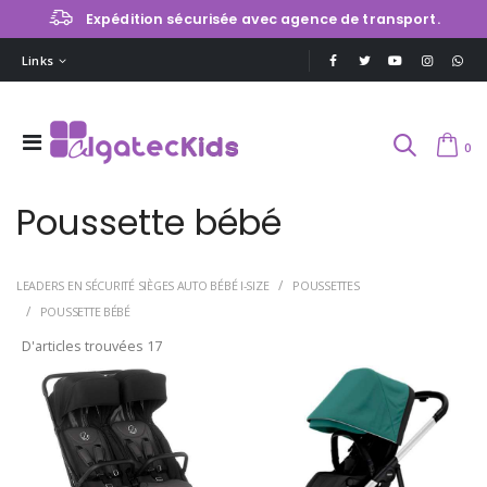
Expédition sécurisée avec agence de transport.
Links
0
Poussette bébé
LEADERS EN SÉCURITÉ SIÈGES AUTO BÉBÉ I-SIZE
POUSSETTES
POUSSETTE BÉBÉ
D'articles trouvées
17