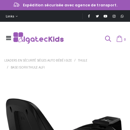
Expédition sécurisée avec agence de transport.
Links
0
LEADERS EN SÉCURITÉ SIÈGES AUTO BÉBÉ I-SIZE
THULE
BASE ISOFIX THULE ALFI