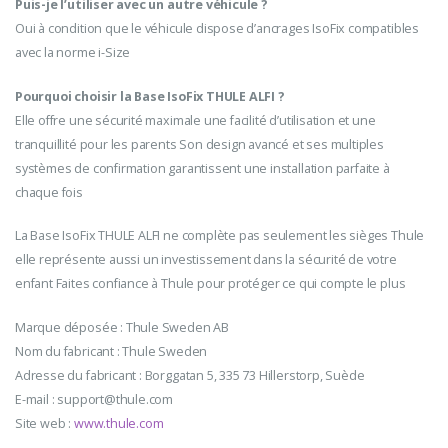
Puis-je l’utiliser avec un autre véhicule ?
Oui à condition que le véhicule dispose d’ancrages IsoFix compatibles
avec la norme i-Size
Pourquoi choisir la Base IsoFix THULE ALFI ?
Elle offre une sécurité maximale une facilité d’utilisation et une
tranquillité pour les parents Son design avancé et ses multiples
systèmes de confirmation garantissent une installation parfaite à
chaque fois
La Base IsoFix THULE ALFI ne complète pas seulement les sièges Thule
elle représente aussi un investissement dans la sécurité de votre
enfant Faites confiance à Thule pour protéger ce qui compte le plus
Marque déposée : Thule Sweden AB
Nom du fabricant : Thule Sweden
Adresse du fabricant : Borggatan 5, 335 73 Hillerstorp, Suède
E-mail :
support@thule.com
Site web :
www.thule.com