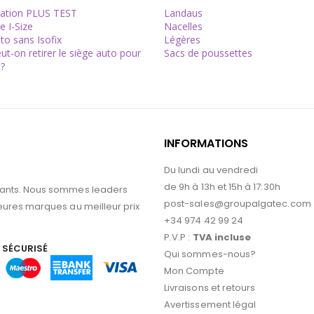
ation PLUS TEST
Landaus
 I-Size
Nacelles
to sans Isofix
Légères
t-on retirer le siège auto pour
Sacs de poussettes
t?
INFORMATIONS
Du lundi au vendredi
de 9h à 13h et 15h à 17:30h
nfants. Nous sommes leaders
post-sales@groupalgatec.com
eures marques au meilleur prix
+34 974 42 99 24
P.V.P :
TVA incluse
 SÉCURISÉ
Qui sommes-nous?
Mon Compte
Livraisons et retours
Avertissement légal