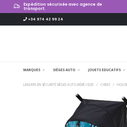
Expédition sécurisée avec agence de
transport.
+34 974 42 99 24
MARQUES
SIÈGES AUTO
JOUETS EDUCATIFS
LEADERS EN SÉCURITÉ SIÈGES AUTO BÉBÉ I-SIZE
CYBEX
HOUSE 