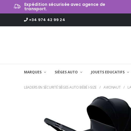
Expédition sécurisée avec agence de
transport.
+34 974 42 99 24
MARQUES
SIÈGES AUTO
JOUETS EDUCATIFS
LEADERS EN SÉCURITÉ SIÈGES AUTO BÉBÉ I-SIZE
AVIONAUT
L