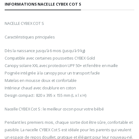
INFORMATIONS NACELLE CYBEX COT S
NACELLE CYBEX COT S
Caractéristiques principales
Dès la naissance jusqu’à 6 mois (jusqu’à 9 kg)
Compatible avec certaines poussettes CYBEX Gold
Canopy solaire XXL avec protection UPF 50+ et fenêtre en maille
Poignée intégrée à la canopy pour un transport facile
Matelas en mousse doux et confortable
Intérieur chaud avec doublure en coton
Design compact : 820 x 395 x 155 mm (L x l x H)
Nacelle CYBEX Cot S : le meilleur cocon pour votre bébé
Pendant les premiers mois, chaque sortie doit être sûre, confortable et
paisible. La nacelle CYBEX Cot S est idéale pour les parents qui veulent
un espace de repos douillet, pratique et élégant pour leur nouveau-né.