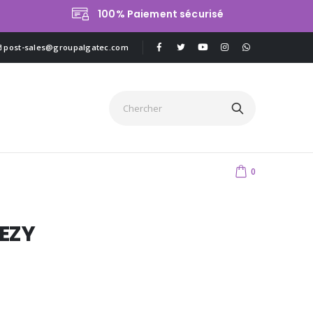
100% Paiement sécurisé
post-sales@groupalgatec.com
0
EZY