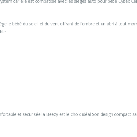
 System car elle est compatible avec les sièges auto pour bébé Cybex Ce
ège le bébé du soleil et du vent offrant de l’ombre et un abri à tout 
able
rtable et sécurisée la Beezy est le choix idéal Son design compact sa fa