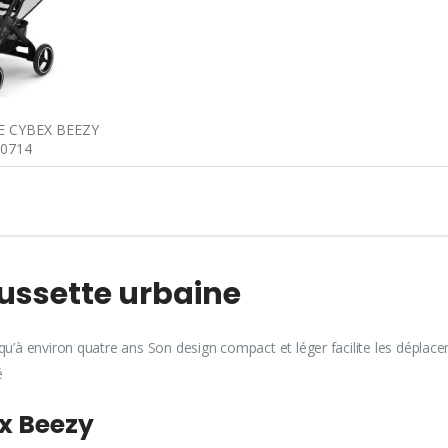
E CYBEX BEEZY
0714
oussette urbaine
qu’à environ quatre ans Son design compact et léger facilite les déplacem
bé
ex Beezy