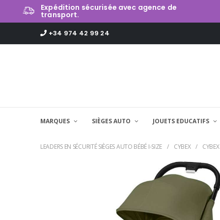
Expédition sécurisée avec agence de
transport.
+34 974 42 99 24
MARQUES
SIÈGES AUTO
JOUETS EDUCATIFS
LEADERS EN SÉCURITÉ SIÈGES AUTO BÉBÉ I-SIZE
CYBEX
CYBEX