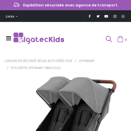
Expédition sécurisée avec agence de transport.
Links
0
LEADERS EN SÉCURITÉ SIÈGES AUTO BÉBÉ I-SIZE
UPPABABY
POUSSETTE UPPABABY MINU DUO