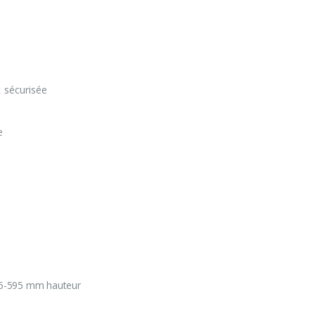
t sécurisée
le
s
355-595 mm hauteur