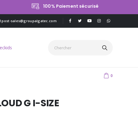
100% Paiement sécurisé
post-sales@groupalgatec.com
0
OUD G I-SIZE