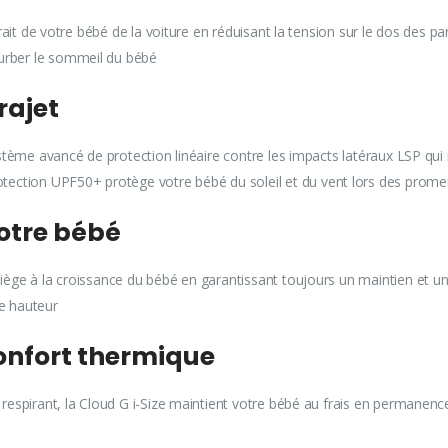
etrait de votre bébé de la voiture en réduisant la tension sur le dos des p
rturber le sommeil du bébé
trajet
système avancé de protection linéaire contre les impacts latéraux LSP qui
otection UPF50+ protège votre bébé du soleil et du vent lors des pro
votre bébé
 siège à la croissance du bébé en garantissant toujours un maintien et u
de hauteur
confort thermique
e respirant, la Cloud G i-Size maintient votre bébé au frais en permanen