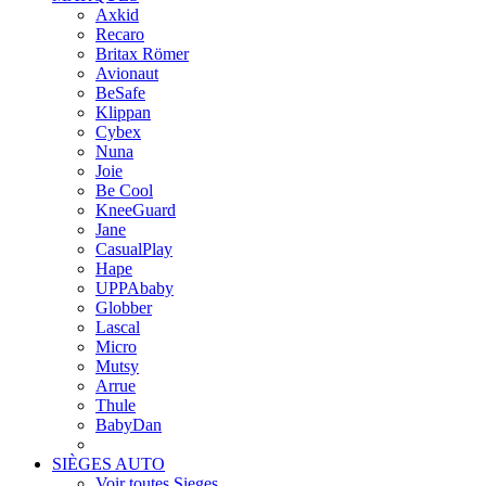
Axkid
Recaro
Britax Römer
Avionaut
BeSafe
Klippan
Cybex
Nuna
Joie
Be Cool
KneeGuard
Jane
CasualPlay
Hape
UPPAbaby
Globber
Lascal
Micro
Mutsy
Arrue
Thule
BabyDan
SIÈGES AUTO
Voir toutes Sieges