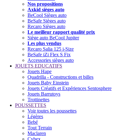
Nos propositions
Axkid sièges auto
BeCool Sièges auto
BeSafe Sièges auto
Recaro Sièges auto
Le meilleur rapport qualité prix
Siège auto BeCool Jupiter
Les plus vendus
Recaro Salia 125 i-Size
BeSafe iZi Flex S Fix
Accessories sièges auto
JOUETS EDUCATIFS
Jouets Hape
Quadrilla - Constructions et billes
Jouets Baby Einstein
Jouets Créatifs et Expériences Sentosphere
Jouets Barrutoys
Trottinettes
POUSSETTES
Voir toutes les poussettes
Légères
Bebé
Tout Terrain
Maclaren
Cybex