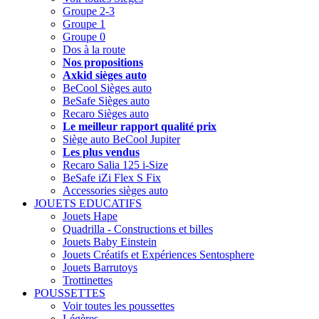
Groupe 2-3
Groupe 1
Groupe 0
Dos à la route
Nos propositions
Axkid sièges auto
BeCool Sièges auto
BeSafe Sièges auto
Recaro Sièges auto
Le meilleur rapport qualité prix
Siège auto BeCool Jupiter
Les plus vendus
Recaro Salia 125 i-Size
BeSafe iZi Flex S Fix
Accessories sièges auto
JOUETS EDUCATIFS
Jouets Hape
Quadrilla - Constructions et billes
Jouets Baby Einstein
Jouets Créatifs et Expériences Sentosphere
Jouets Barrutoys
Trottinettes
POUSSETTES
Voir toutes les poussettes
Légères