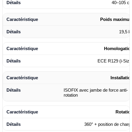
40–105 c
Poids maximu
19,5 k
Homologatio
ECE R129 (i-Size
Installatio
ISOFIX avec jambe de force anti-
rotation
Rotatio
360° + position de charg