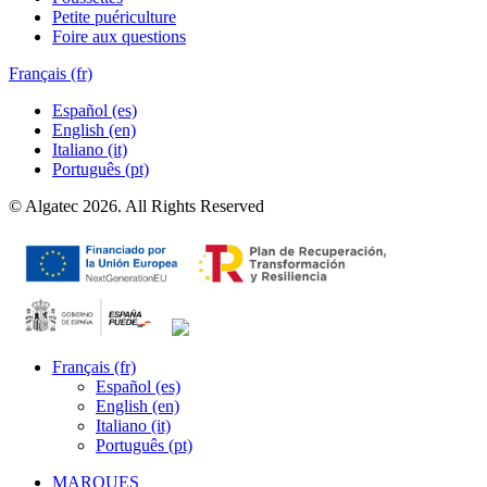
Petite puériculture
Foire aux questions
Français (fr)
Español (es)
English (en)
Italiano (it)
Português (pt)
© Algatec 2026. All Rights Reserved
Français (fr)
Español (es)
English (en)
Italiano (it)
Português (pt)
MARQUES