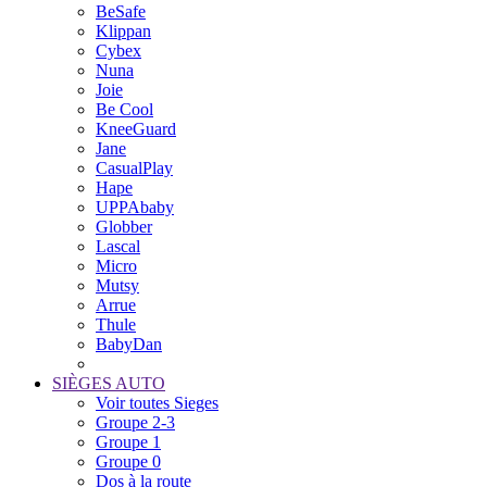
BeSafe
Klippan
Cybex
Nuna
Joie
Be Cool
KneeGuard
Jane
CasualPlay
Hape
UPPAbaby
Globber
Lascal
Micro
Mutsy
Arrue
Thule
BabyDan
SIÈGES AUTO
Voir toutes Sieges
Groupe 2-3
Groupe 1
Groupe 0
Dos à la route