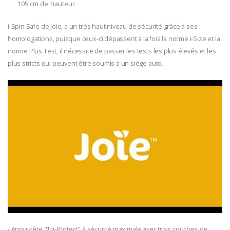
105 cm de hauteur.
i-Spin Safe de Joie, a un très haut niveau de sécurité grâce à ses
homologations, puisque ceux-ci dépassent à la fois la norme i-Size et la
norme Plus Test, il nécessite de passer les tests les plus élevés et les
plus stricts qui peuvent être soumis à un siège auto.
·
Appui-tête "Tri-Protect" à sécurité maximale avec trois couches de