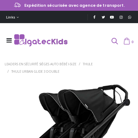
Expédition sécurisée avec agence de transport.
Links
0
LEADERS EN SÉCURITÉ SIÈGES AUTO BÉBÉ I-SIZE
THULE
THULE URBAN GLIDE 3 DOUBLE